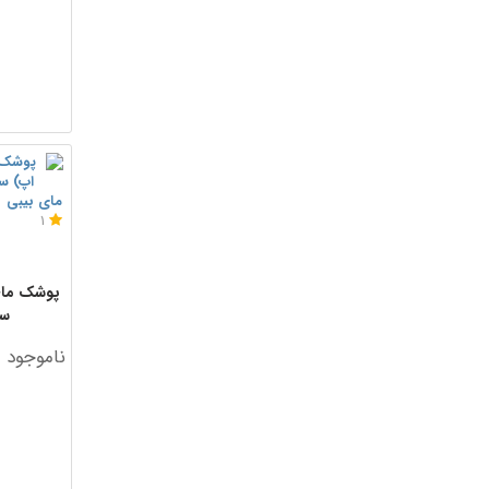
مای بیبی
1
پوشک مای
سایز 4
ناموجود