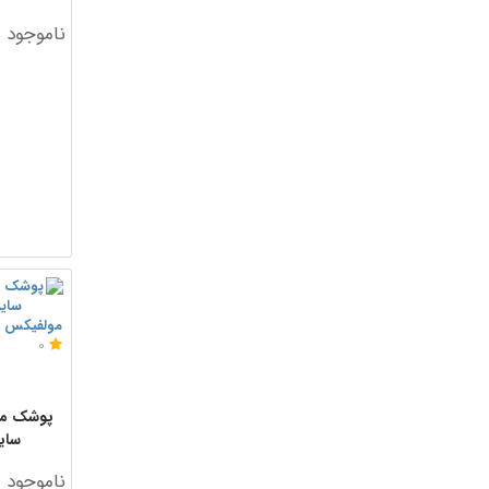
ناموجود
مولفیکس
0
پوشک مو
سایز 6 بسته 0
ناموجود