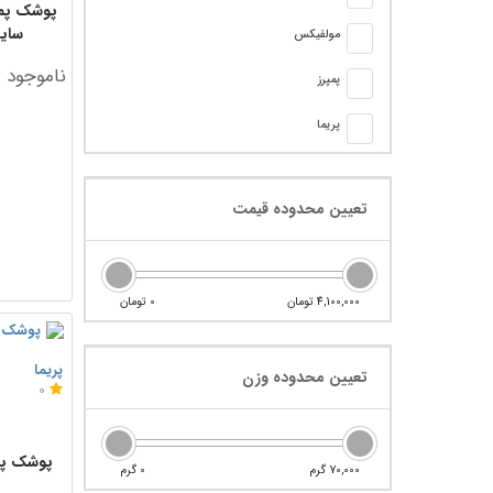
پوشک پمپ
سایز 5 بسته 32
مولفیکس
ناموجود
پمپرز
پریما
تعیین محدوده قیمت
4,100,000 تومان
0 تومان
پریما
تعیین محدوده وزن
0
70,000 گرم
0 گرم