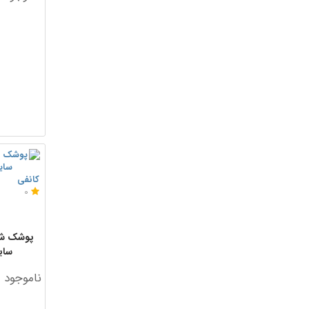
کانفی
0
پوشک شور
سایز 6 بسته 
ناموجود