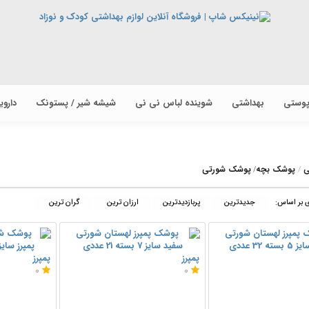
پوستی
بهداشتی
شوینده لباس نی نی
شیشه شیر / پستونک
دارو
ی
پوشک بچه
پوشک شورتی
/
 بر اساس:
جدیدترین
پربازدیدترین
ارزان ترین
گران ترین
پمپرز
پمپرز
0
0