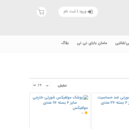
ورود | ثبت نام
یی/غذایی
مامان بابای نی نی
بلاگ
نمایش:
مولفیکس
0