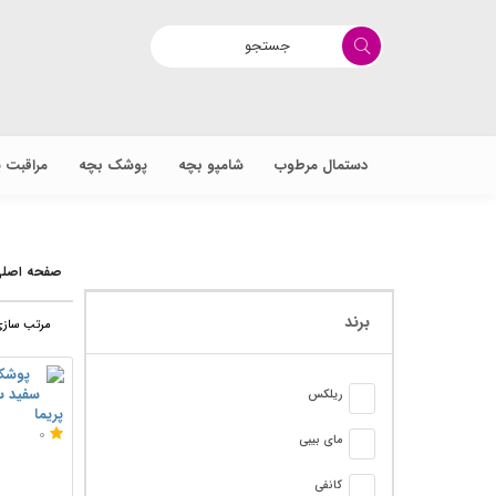
دستمال مرطوب
شامپو بچه
پوشک بچه
مراقبت 
صفحه اصل
برند
مرتب سازی
ریلکس
پریما
0
مای بیبی
کانفی