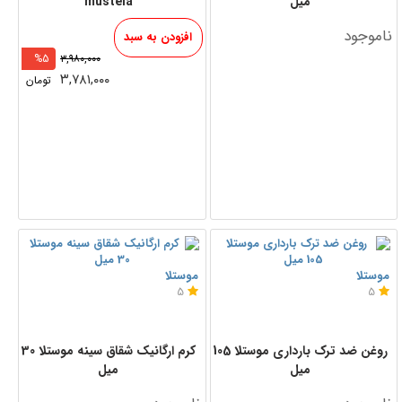
میل
mustela
ناموجود
افزودن به سبد
%5
۳,۹۸۰,۰۰۰
۳,۷۸۱,۰۰۰
تومان
موستلا
موستلا
5
5
روغن ضد ترک بارداری موستلا 105
کرم ارگانیک شقاق سینه موستلا 30
میل
میل