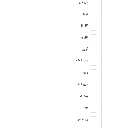
بای بای
فروم
کال ژل
کال پل
آوون
بیبی کوکول
وورد
ایزی لایف
پنبه ریز
مولپد
بی ام اس