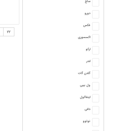
ساج
دورو
فکس
22
اکسسوری
ارکو
لندر
گلدن گات
ول بیبی
اینفاکول
دافی
نوئوو