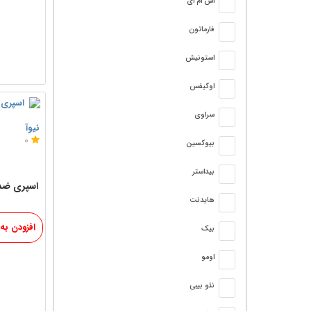
اس ام ای
فارماتون
استونیش
اوکیفس
سراوی
نیوآ
0
بیوکسین
بیداستر
هایدنت
افزودن به
بیک
اومو
نئو بیبی