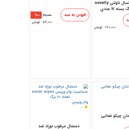
پوشینه بزرگسال ناولتی novelty
سته 12 عددی
افزودن به سبد
%10
۶۰,۰۰۰
د
۵۴,۰۰۰
تومان
۷۷۰,۰۰۰
تومان
واتر ویپس
0
دان چیکو نعنایی
دستمال مرطوب نوزاد ضد