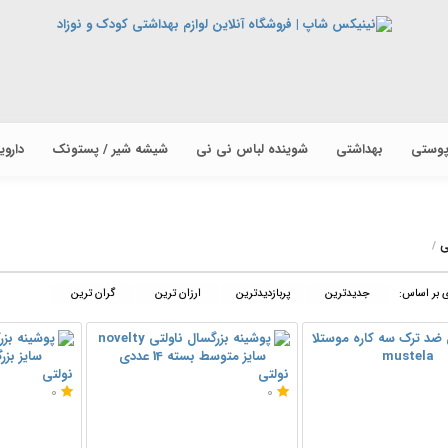
پوستی
بهداشتی
شوینده لباس نی نی
شیشه شیر / پستونک
دارو
ی
 بر اساس:
جدیدترین
پربازدیدترین
ارزان ترین
گران ترین
نولتی
نولتی
0
0