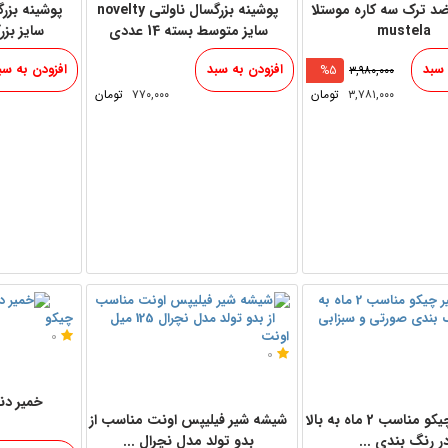
د ترک سه کاره موستلا
پوشینه بزرگسال ناولتی novelty
mustela
سایز متوسط بسته 14 عددی
سایز بزرگ ب
 سبد
افزودن به سبد
افزودن به سب
%5
۳,۹۸۰,۰۰۰
۳,۷۸۱,۰۰۰
تومان
۷۷۰,۰۰۰
تومان
چیکو
اونت
0
0
خمیر دن
دندانگیر چیکو مناسب 2 ماه به بالا
شیشه شیر فیلیپس اونت مناسب از
ر رنگ بندی ...
بدو تولد مدل نچرال ...