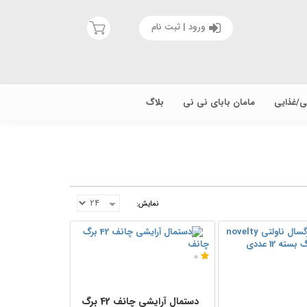
ورود | ثبت نام
یی/غذایی
مامان بابای نی نی
بلاگ
نمایش:
چانف
0
دستمال آرایشی چانف 42 برگ