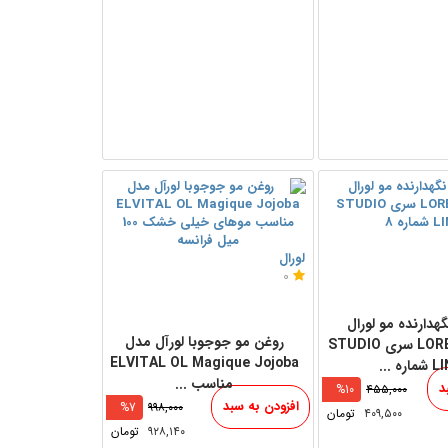
لورال
0
هدارنده مو لورال
روغن مو جوجوبا لورآل مدل
LOREAL PARIS سری STUDIO
ELVITAL OL Magique Jojoba
اره ...
مناسب ...
د
%10
۴۵۵,۰۰۰
افزودن به سبد
%7
۹۹۸,۰۰۰
۴۰۹,۵۰۰
تومان
۹۲۸,۱۴۰
تومان