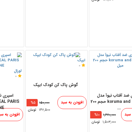
ایپک
0
لورال
0
گوش پاک کن کودک ایپک
 ضد آفتاب نیوآ مدل
اسپری نگ
koruma and ferahlik حجم 200
افزودن به سبد
%5
۱۵۰,۰۰۰
...
LINE شم
۱۴۲,۵۰۰
تومان
 سبد
افزودن به سب
%10
۱,۶۷۰,۰۰۰
۱,۵۰۳,۰۰۰
تومان