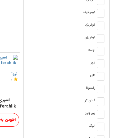
درمولایف
نوتریژنا
نوتریژن
اونت
لنور
نیوآ
دالی
0
رکسونا
اسپری
گلدن کر
پور چوز
افزودن به
ایپک