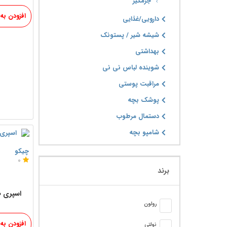
جرمگیر
افزودن به
دارویی/غذایی
شیشه شیر / پستونک
بهداشتی
شوینده لباس نی نی
مراقبت پوستی
پوشک بچه
دستمال مرطوب
شامپو بچه
چیکو
0
برند
اسپری 
رولون
افزودن به
نولتی