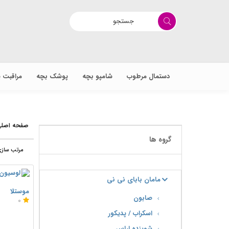
دستمال مرطوب
شامپو بچه
پوشک بچه
مراقبت 
صفحه اصل
گروه ها
مرتب سازی
مامان بابای نی نی
موستلا
صابون
0
اسکراب / پدیکور
شوینده لباس