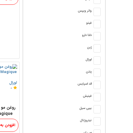
واتر ویپس
فيتو
دلتا دارو
ژبن
لورال
پنتن
لورال
الد اسپایس
0
فینیش
بیبی سیل
Magique مناسب انواع
نیتروژنال
افزودن به
سی ان