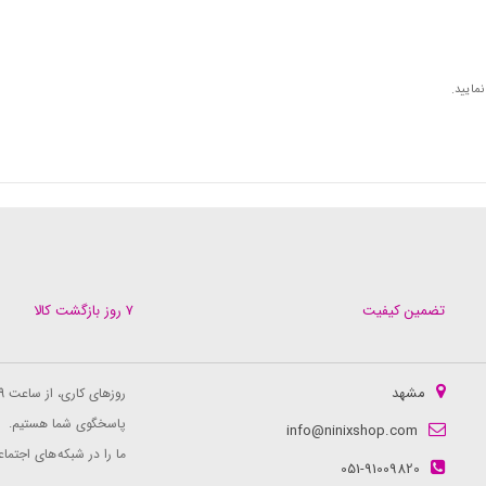
مایید.
تضمین کیفیت
۷ روز بازگشت کالا
مشهد
روزهای کاری، از ساعت 9 الی 16
پاسخگوی شما هستیم.
info@ninixshop.com
ما را در شبکه های اجتماع
051-91009820