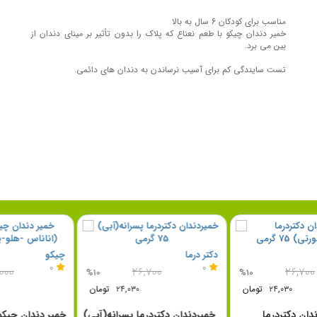
مناسب برای کودکان 6 سال به بالا
خمیر دندان چیکو با طعم نعناع که پلاک را بدون تأثیر بر مینای دندان از
بین می برد.
تست سایندگی کم برای آسیب نرساندن به دندان های دائمی.
ما
دکتر درما
چیکو
0
0
۲۶,۷۰۰
۲۶,۷۰۰
%10
%10
۲۴,۰۳۰
تومان
۲۴,۰۳۰
تومان
خمیردندان دکتردرما
خمیردندان دکتردرما پسرانه(آبی)
خمیر دند