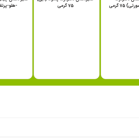
رانه(صورتی) 75 گرمی
75 گرمی
-هلو