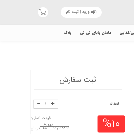
ورود | ثبت نام
یی/غذایی
مامان بابای نی نی
بلاگ
ثبت سفارش
تعداد:
%10
قیمت اصلی:
530,000
تومان