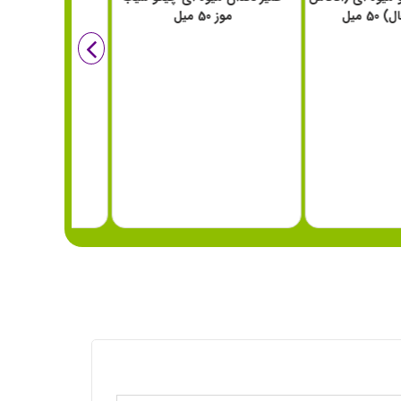
-پرتقال) 50 میل
موز 50 میل