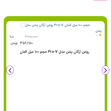
پنتن
بی
0
۳۷۵,۰۰۰
%5
۳۵۶,۲۵۰
تومان
روغن آرگان پنتن مدل Pro-V حجم 100 میل آلمان
دیده