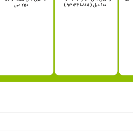
فرانسه
100 میل ( انقضا 9/2024 )