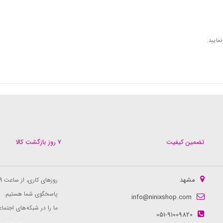
مایید.
تضمین کیفیت
۷ روز بازگشت کالا
مشهد
روزهای کاری، از ساعت 9 الی 16
پاسخگوی شما هستیم.
info@ninixshop.com
ما را در شبکه های اجتماع
051-91009820