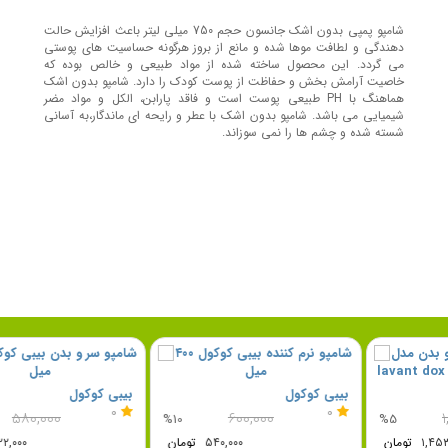
شامپو پمپی بدون اشک جانسون حجم 750 میلی لیتر باعث افزایش حالت
دهندگی و لطافت موها شده و مانع از بروز هرگونه حساسیت های پوستی
می گردد. این محصول ساخته شده از مواد طبیعی و خالص بوده که
خاصیت آرامش بخش و حفاظت از پوست کودک را دارد. شامپو بدون اشک
هماهنگ با PH طبیعی پوست است و فاقد پارابن، الکل و مواد مضر
شیمیایی می باشد. شامپو بدون اشک با عطر و رایحه ای ماندگار،به آسانی
شسته شده و چشم ها را نمی سوزاند.
بیبی کوکول
بیبی کوک
0
0
۶۰۰,۰۰۰
۱,۵۳۰,۰۰۰
%10
%5
۱,۴۵۳,۵۰۰
تومان
۵۴۰,۰۰۰
تومان