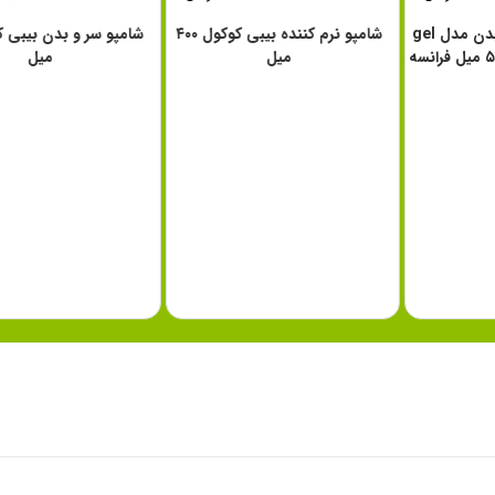
شامپو موستلا سر و بدن مدل gel
شامپو نرم کننده بیبی کوکول ٤٠٠
٥٠٠ میل فرانسه
میل