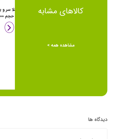
۸۰۷,۵۰۰
تومان
کالاهای مشابه
ژل شستشو سر و بدن موستلا 50
ژل واش سر و بدن موستلا مدل
میل
lavant dox حجم 
Gel lavant doux حجم ۲۰۰ میل
فرانسه
مشاهده همه >
دیدگاه ها