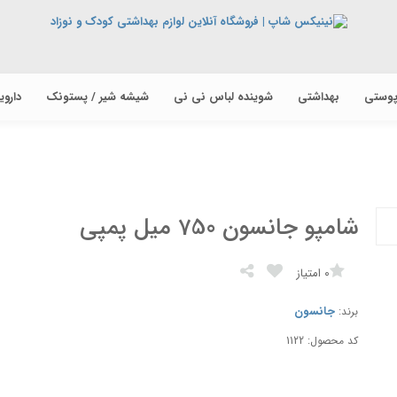
پوستی
بهداشتی
شوینده لباس نی نی
شیشه شیر / پستونک
دارو
شامپو جانسون 750 میل پمپی
0
امتیاز
جانسون
برند:
کد محصول: 1122