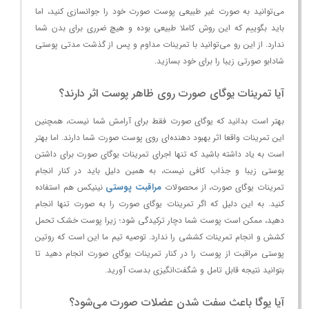
می‌توانید به صورت غیر طبیعی پوست صورت خود را جوانسازی کنید، اما
باید بگوییم که این روش کاملا طبیعی بوده و هیچ ضرری برای بدن شما
ندارد. از این رو می‌توانید با تمرینات مداوم و پس از گذشت مدتی پوستی
شادابو صورتی زیبا را برای خود بسازید.
آیا تمرینات یوگای صورت روی ظاهر پوست اثر دارند؟
بهتر است بدانید که یوگای صورت فقط برای آرامش شما نیست، همچنین
این تمرینات واقعا اثر بهبود دهنده‌ای روی پوست صورت شما دارند. اما بهتر
است به یاد داشته باشید که تنها اجرای تمرینات یوگای صورت برای داشتن
پوستی زیبا و جذاب کافی نیست، به همین دلیل باید در کنار انجام
مراقبت پوستی
تمرینات یوگای صورت، از محصولات
نینیکس هم استفاده
کنید. به این دلیل که اگر تمرینات یوگای صورت را به صورت تنها انجام
دهید، ممکن است پوست شما دچار ترکیدگی شود؛ زیرا پوست خشک تحمل
کشش و انجام تمرینات کششی را ندارد. توصیه تیم ما این است که روتین
پوستی مراقبت از پوست را در کنار تمرینات یوگای صورت انجام دهید تا
بتوانید نتیجه قابل تامل و شگفت‌انگیزی بدست آورید.
آیا یوگا باعث سفت شدن عضلات صورت می‌شود؟