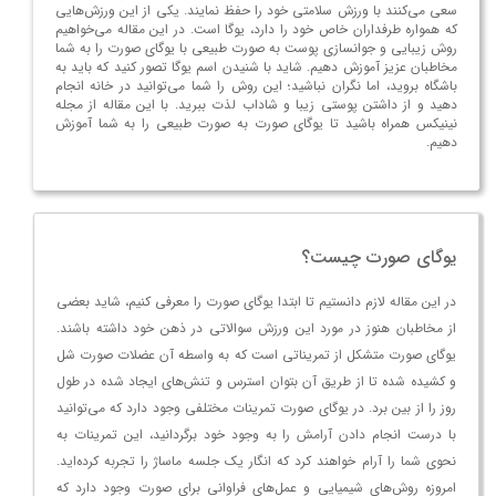
سعی می‌کنند با ورزش سلامتی خود را حفظ نمایند. یکی از این ورزش‌هایی
که همواره طرفداران خاص خود را دارد، یوگا است. در این مقاله می‌خواهیم
روش زیبایی و جوانسازی پوست به صورت طبیعی با یوگای صورت را به شما
مخاطبان عزیز آموزش دهیم. شاید با شنیدن اسم یوگا تصور کنید که باید به
باشگاه بروید، اما نگران نباشید؛ این روش را شما می‌توانید در خانه انجام
دهید و از داشتن پوستی زیبا و شاداب لذت ببرید. با این مقاله از مجله
نینیکس همراه باشید تا یوگای صورت به صورت طبیعی را به شما آموزش
دهیم.
یوگای صورت چیست؟
در این مقاله لازم دانستیم تا ابتدا یوگای صورت را معرفی کنیم، شاید بعضی
از مخاطبان هنوز در مورد این ورزش سوالاتی در ذهن خود داشته باشند.
یوگای صورت متشکل از تمریناتی است که به واسطه آن عضلات صورت شل
و کشیده شده تا از طریق آن بتوان استرس و تنش‌های ایجاد شده در طول
روز را از بین برد. در یوگای صورت تمرینات مختلفی وجود دارد که می‌توانید
با درست انجام دادن آرامش را به وجود خود برگردانید، این تمرینات به
نحوی شما را آرام خواهند کرد که انگار یک جلسه ماساژ را تجربه کرده‌اید.
امروزه روش‌های شیمیایی و عمل‌های فراوانی برای صورت وجود دارد که