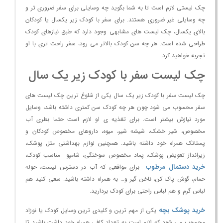
چک لیستی لازم است تا به شما بگوید چه وسایلی برای سفر ضروری تر و
چه وسایلی غیر ضروری هستند. برای سفر با کودک زیر یکسال یا کودکان
بالای یکسال، چک لیست های مشابهی وجود دارد که طبق نیازهای کودک
طراحی شده است. هر چه سن کودک بالاتر می رود، سفر راحت تری با او
تجربه خواهید کرد.
چک لیست سفر با کودک زیر یک سال
چک لیست سفر با کودک زیر یک سال یکی از شلوغ ترین چک لیست های
سفر محسوب می شود چون هر چه کودک سن کمتری داشته باشد، وسایل
مورد نیازش بیشتر است. برای تغذیه ی او لازم است حتما بطری آب
مخصوص، شیر خشک، شیشه شیر، میوه، داروهای مخصوص کودکان و
پستانک همراه خود داشته باشید. همچنین لوازم بهداشتی مثل پوشک،
زیرانداز تعویض پوشک، پماد مخصوص سوختگی، شامپو مناسب کودک،
خرید
دستمال مرطوب
برای مواقعی که آب در دسترس نیست، حوله
حمام، گوش پاک کن، ناخن گیر و… به همراه داشته باشید. سعی کنید هم
لباس گرم و هم لباس راحتی برای کودک بردارید.
خرید پوشک
بچه
یکی از مهم ترین و کلیدی ترین وسایل کودک یا نوزاد
محسوب می شود که لازم است به تعداد کافی همراه خود داشت باشید تا